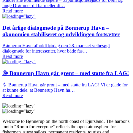
Kalder alle kommende sejlere – .Optimistjollesejlads for børn og
unge Drømmer dit barn eller di…
Read more
Det årlige dialogmøde på Bønnerup Havn –
økonomien stabiliseret og udviklingen fortsætter
Bønnerup Havn afholdt lørdag den 28. marts et velbesøgt
dialogmøde for interessenter, hvor både fas…
Read more
🌞 Bønnerup Havn går grønt – med støtte fra LAG!
🌞 Bønnerup Havn går grønt – med støtte fra LAG! Vi er glade for
at kunne dele, at Bønnerup Havn ha…
Read more
Welcome to Bønnerup on the north coast of Djursland. The harbor's
motto "Room for everyone" reflects the open atmosphere for
fishermen, guest sailors, permanent residents, tourists and