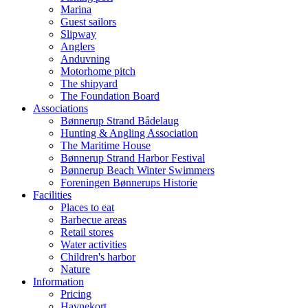
Marina
Guest sailors
Slipway
Anglers
Anduvning
Motorhome pitch
The shipyard
The Foundation Board
Associations
Bønnerup Strand Bådelaug
Hunting & Angling Association
The Maritime House
Bønnerup Strand Harbor Festival
Bønnerup Beach Winter Swimmers
Foreningen Bønnerups Historie
Facilities
Places to eat
Barbecue areas
Retail stores
Water activities
Children's harbor
Nature
Information
Pricing
Havnekort