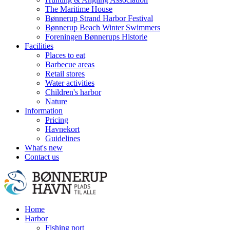
The Maritime House
Bønnerup Strand Harbor Festival
Bønnerup Beach Winter Swimmers
Foreningen Bønnerups Historie
Facilities
Places to eat
Barbecue areas
Retail stores
Water activities
Children's harbor
Nature
Information
Pricing
Havnekort
Guidelines
What's new
Contact us
Home
Harbor
Fishing port