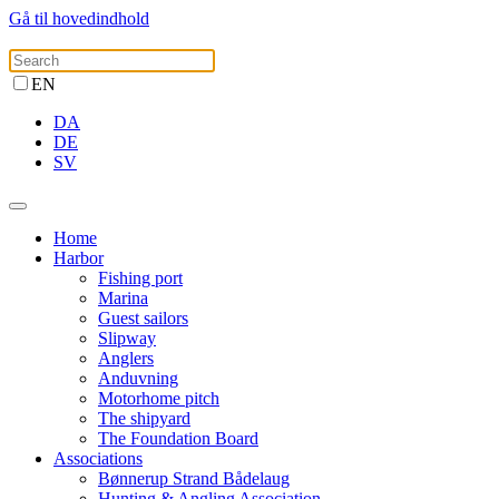
Gå til hovedindhold
EN
DA
DE
SV
Home
Harbor
Fishing port
Marina
Guest sailors
Slipway
Anglers
Anduvning
Motorhome pitch
The shipyard
The Foundation Board
Associations
Bønnerup Strand Bådelaug
Hunting & Angling Association