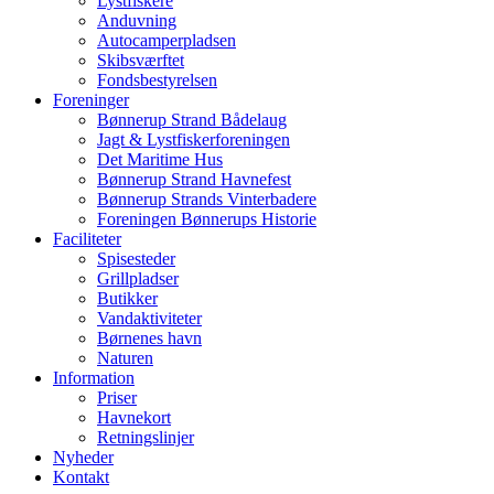
Lystfiskere
Anduvning
Autocamperpladsen
Skibsværftet
Fondsbestyrelsen
Foreninger
Bønnerup Strand Bådelaug
Jagt & Lystfiskerforeningen
Det Maritime Hus
Bønnerup Strand Havnefest
Bønnerup Strands Vinterbadere
Foreningen Bønnerups Historie
Faciliteter
Spisesteder
Grillpladser
Butikker
Vandaktiviteter
Børnenes havn
Naturen
Information
Priser
Havnekort
Retningslinjer
Nyheder
Kontakt