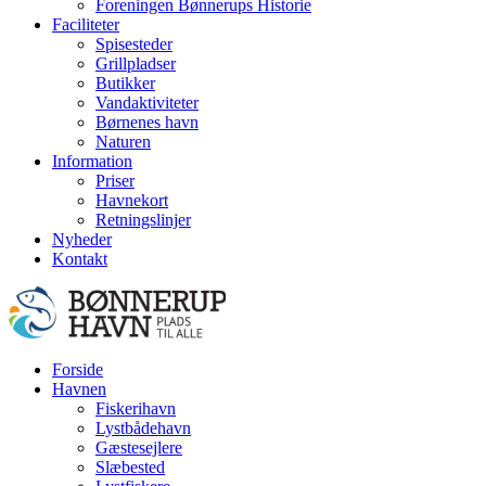
Foreningen Bønnerups Historie
Faciliteter
Spisesteder
Grillpladser
Butikker
Vandaktiviteter
Børnenes havn
Naturen
Information
Priser
Havnekort
Retningslinjer
Nyheder
Kontakt
Forside
Havnen
Fiskerihavn
Lystbådehavn
Gæstesejlere
Slæbested