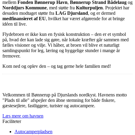
mellem
Fonden Bønnerup Havn
,
Bønnerup Strand Bådelaug
og
Norddjurs Kommune
, med støtte fra
Kulturpuljen
. Projektet har
desuden modtaget støtte fra
LAG Djursland
, og er dermed
medfinansieret af EU
, hvilket har været afgørende for at bringe
idéen til live.
Flydebroen er ikke kun en fysisk konstruktion – den er et symbol
på, hvad der kan lade sig gøre, når lokale kræfter går sammen med
fælles visioner og vilje. Vi håber, at broen vil blive et naturligt
samlingspunkt for leg, læring og hyggelige stunder i mange år
fremover.
Kom ned og oplev den – og tag gerne hele familien med!
Velkommen til Bønnerup på Djurslands nordkyst. Havnens motto
"Plads til alle" afspejler den åbne stemning for både fiskere,
gæstesejlere, fastliggere, turister og autocampere.
Læs mere om havnen
Faciliteter
Autocamperpladsen