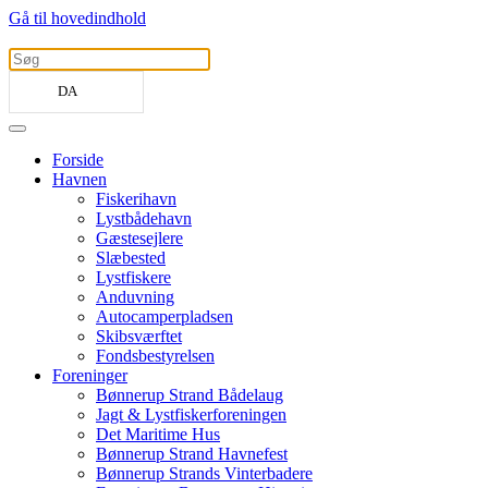
Gå til hovedindhold
DA
Forside
Havnen
Fiskerihavn
Lystbådehavn
Gæstesejlere
Slæbested
Lystfiskere
Anduvning
Autocamperpladsen
Skibsværftet
Fondsbestyrelsen
Foreninger
Bønnerup Strand Bådelaug
Jagt & Lystfiskerforeningen
Det Maritime Hus
Bønnerup Strand Havnefest
Bønnerup Strands Vinterbadere