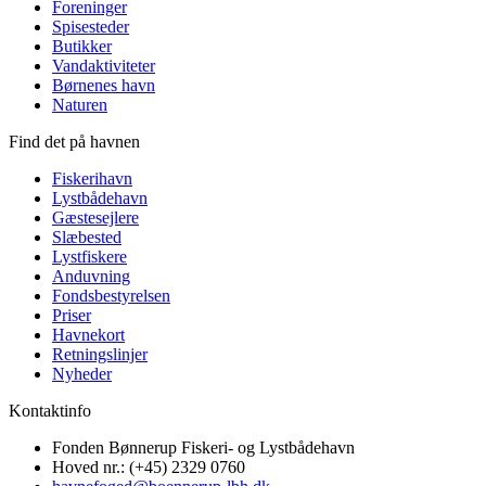
Foreninger
Spisesteder
Butikker
Vandaktiviteter
Børnenes havn
Naturen
Find det på havnen
Fiskerihavn
Lystbådehavn
Gæstesejlere
Slæbested
Lystfiskere
Anduvning
Fondsbestyrelsen
Priser
Havnekort
Retningslinjer
Nyheder
Kontaktinfo
Fonden Bønnerup Fiskeri- og Lystbådehavn
Hoved nr.: (+45) 2329 0760