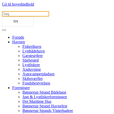
Gå til hovedindhold
DA
Forside
Havnen
Fiskerihavn
Lystbådehavn
Gæstesejlere
Slæbested
Lystfiskere
Anduvning
Autocamperpladsen
Skibsværftet
Fondsbestyrelsen
Foreninger
Bønnerup Strand Bådelaug
Jagt & Lystfiskerforeningen
Det Maritime Hus
Bønnerup Strand Havnefest
Bønnerup Strands Vinterbadere