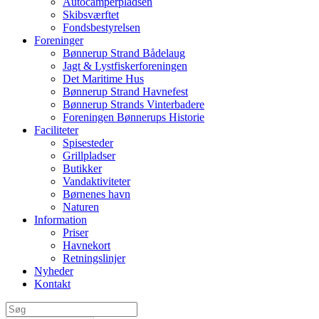
Autocamperpladsen
Skibsværftet
Fondsbestyrelsen
Foreninger
Bønnerup Strand Bådelaug
Jagt & Lystfiskerforeningen
Det Maritime Hus
Bønnerup Strand Havnefest
Bønnerup Strands Vinterbadere
Foreningen Bønnerups Historie
Faciliteter
Spisesteder
Grillpladser
Butikker
Vandaktiviteter
Børnenes havn
Naturen
Information
Priser
Havnekort
Retningslinjer
Nyheder
Kontakt