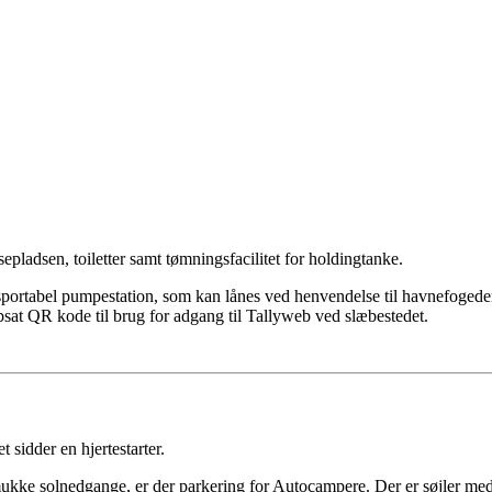
sepladsen, toiletter samt tømningsfacilitet for holdingtanke.
tabel pumpestation, som kan lånes ved henvendelse til havnefogeden. V
psat QR kode til brug for adgang til Tallyweb ved slæbestedet.
 sidder en hjertestarter.
mukke solnedgange, er der parkering for Autocampere. Der er søjler med 