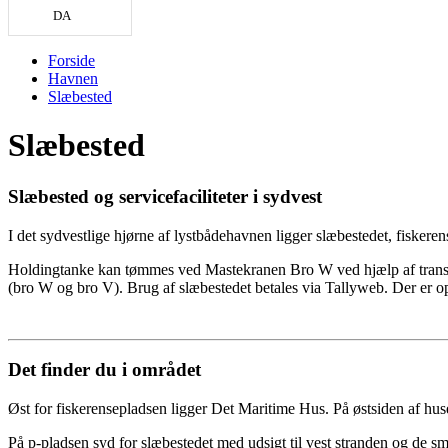
DA
Forside
Havnen
Slæbested
Slæbested
Slæbested og servicefaciliteter i sydvest
I det sydvestlige hjørne af lystbådehavnen ligger slæbestedet, fiskeren
Holdingtanke kan tømmes ved Mastekranen Bro W ved hjælp af transpor
(bro W og bro V). Brug af slæbestedet betales via Tallyweb. Der er o
Det finder du i området
Øst for fiskerensepladsen ligger Det Maritime Hus. På østsiden af huset
På p-pladsen syd for slæbestedet med udsigt til vest stranden og de s