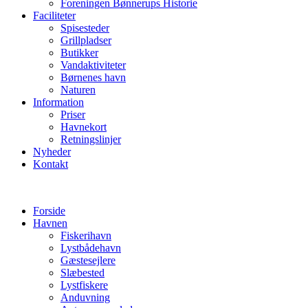
Foreningen Bønnerups Historie
Faciliteter
Spisesteder
Grillpladser
Butikker
Vandaktiviteter
Børnenes havn
Naturen
Information
Priser
Havnekort
Retningslinjer
Nyheder
Kontakt
Forside
Havnen
Fiskerihavn
Lystbådehavn
Gæstesejlere
Slæbested
Lystfiskere
Anduvning