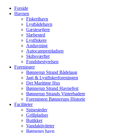
Forside
Havnen
Fiskerihavn
Lystbådehavn
Gæstesejlere
Slæbested
Lystfiskere
Anduvning
Autocamperpladsen
Skibsværftet
Fondsbestyrelsen
Foreninger
Bønnerup Strand Bådelaug
Jagt & Lystfiskerforeningen
Det Maritime Hus
Bønnerup Strand Havnefest
Bønnerup Strands Vinterbadere
Foreningen Bønnerups Historie
Faciliteter
Spisesteder
Grillpladser
Butikker
Vandaktiviteter
Børnenes havn