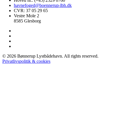
Hoved nr.: (+45) 2329 0760
havnefoged@boennerup-lbh.dk
CVR: 37 05 29 65
Vestre Mole 2
8585 Glesborg
©
2026
Bønnerup Lystbådehavn
. All rights reserved.
Privatlivspolitik & cookies