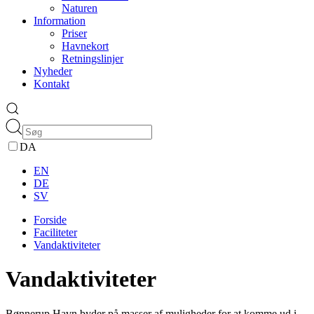
Naturen
Information
Priser
Havnekort
Retningslinjer
Nyheder
Kontakt
DA
EN
DE
SV
Forside
Faciliteter
Vandaktiviteter
Vandaktiviteter
Bønnerup Havn byder på masser af muligheder for at komme ud i,