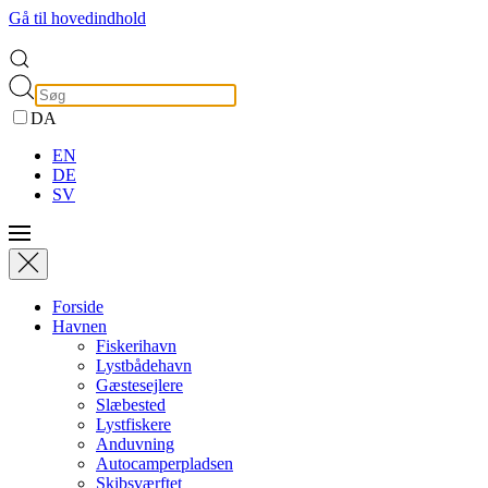
Gå til hovedindhold
DA
EN
DE
SV
Forside
Havnen
Fiskerihavn
Lystbådehavn
Gæstesejlere
Slæbested
Lystfiskere
Anduvning
Autocamperpladsen
Skibsværftet