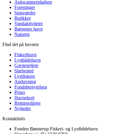
Autocamperpladsen
Foreninger
Spisesteder
Butikker
Vandaktiviteter
Børnenes havn
Naturen
Find det på havnen
Fiskerihavn
Lystbådehavn
Gæstesejlere
Slæbested
Lystfiskere
Anduvning
Fondsbestyrelsen
Priser
Havnekort
Retningslinjer
Nyheder
Kontaktinfo
Fonden Bønnerup Fiskeri- og Lystbådehavn