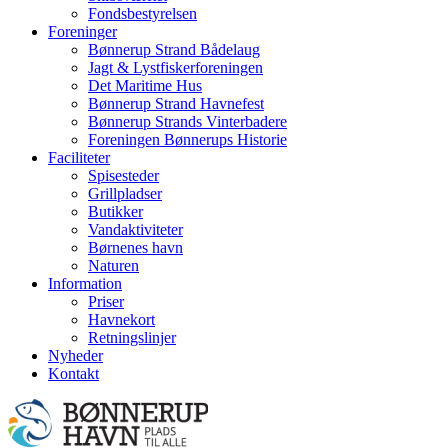
Fondsbestyrelsen
Foreninger
Bønnerup Strand Bådelaug
Jagt & Lystfiskerforeningen
Det Maritime Hus
Bønnerup Strand Havnefest
Bønnerup Strands Vinterbadere
Foreningen Bønnerups Historie
Faciliteter
Spisesteder
Grillpladser
Butikker
Vandaktiviteter
Børnenes havn
Naturen
Information
Priser
Havnekort
Retningslinjer
Nyheder
Kontakt