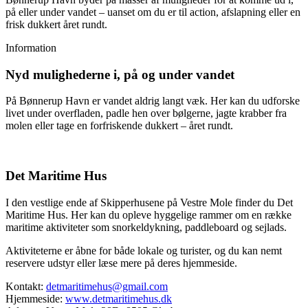
på eller under vandet – uanset om du er til action, afslapning eller en
frisk dukkert året rundt.
Information
Nyd mulighederne i, på og under vandet
På Bønnerup Havn er vandet aldrig langt væk. Her kan du udforske
livet under overfladen, padle hen over bølgerne, jagte krabber fra
molen eller tage en forfriskende dukkert – året rundt.
Det Maritime Hus
I den vestlige ende af Skipperhusene på Vestre Mole finder du Det
Maritime Hus. Her kan du opleve hyggelige rammer om en række
maritime aktiviteter som snorkeldykning, paddleboard og sejlads.
Aktiviteterne er åbne for både lokale og turister, og du kan nemt
reservere udstyr eller læse mere på deres hjemmeside.
Kontakt:
detmaritimehus@gmail.com
Hjemmeside:
www.detmaritimehus.dk