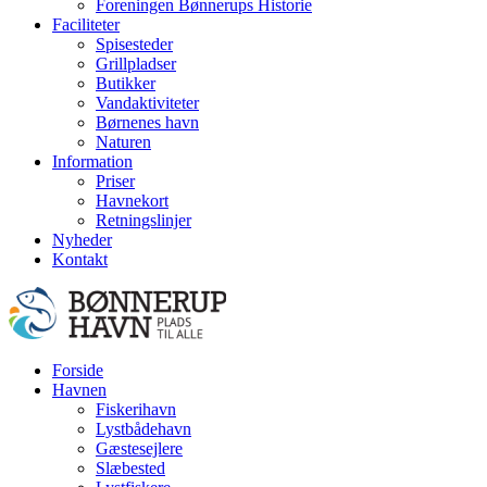
Foreningen Bønnerups Historie
Faciliteter
Spisesteder
Grillpladser
Butikker
Vandaktiviteter
Børnenes havn
Naturen
Information
Priser
Havnekort
Retningslinjer
Nyheder
Kontakt
Forside
Havnen
Fiskerihavn
Lystbådehavn
Gæstesejlere
Slæbested