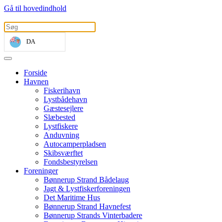
Gå til hovedindhold
DA
Forside
Havnen
Fiskerihavn
Lystbådehavn
Gæstesejlere
Slæbested
Lystfiskere
Anduvning
Autocamperpladsen
Skibsværftet
Fondsbestyrelsen
Foreninger
Bønnerup Strand Bådelaug
Jagt & Lystfiskerforeningen
Det Maritime Hus
Bønnerup Strand Havnefest
Bønnerup Strands Vinterbadere