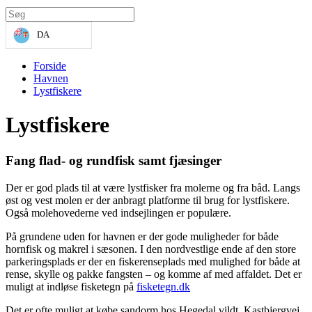
DA
Forside
Havnen
Lystfiskere
Lystfiskere
Fang flad- og rundfisk samt fjæsinger
Der er god plads til at være lystfisker fra molerne og fra båd. Langs
øst og vest molen er der anbragt platforme til brug for lystfiskere.
Også molehovederne ved indsejlingen er populære.
På grundene uden for havnen er der gode muligheder for både
hornfisk og makrel i sæsonen. I den nordvestlige ende af den store
parkeringsplads er der en fiskerenseplads med mulighed for både at
rense, skylle og pakke fangsten – og komme af med affaldet. Det er
muligt at indløse fisketegn på
fisketegn.dk
Det er ofte muligt at købe sandorm hos Hegedal vildt, Kastbjergvej