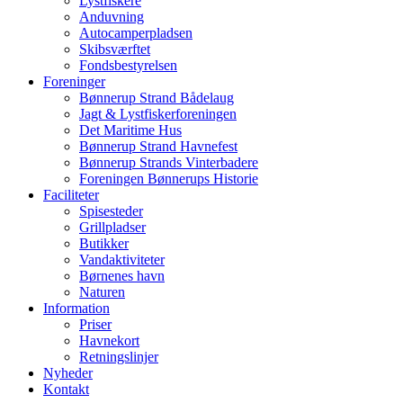
Lystfiskere
Anduvning
Autocamperpladsen
Skibsværftet
Fondsbestyrelsen
Foreninger
Bønnerup Strand Bådelaug
Jagt & Lystfiskerforeningen
Det Maritime Hus
Bønnerup Strand Havnefest
Bønnerup Strands Vinterbadere
Foreningen Bønnerups Historie
Faciliteter
Spisesteder
Grillpladser
Butikker
Vandaktiviteter
Børnenes havn
Naturen
Information
Priser
Havnekort
Retningslinjer
Nyheder
Kontakt