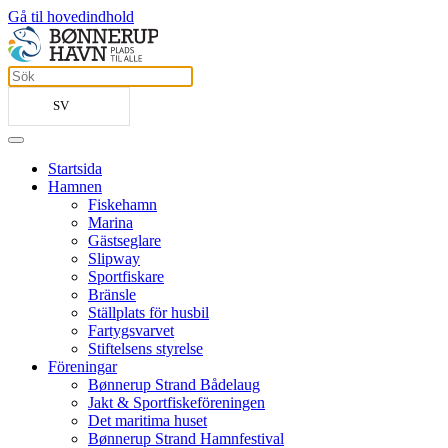
Gå til hovedindhold
SV
Startsida
Hamnen
Fiskehamn
Marina
Gästseglare
Slipway
Sportfiskare
Bränsle
Ställplats för husbil
Fartygsvarvet
Stiftelsens styrelse
Föreningar
Bønnerup Strand Bådelaug
Jakt & Sportfiskeföreningen
Det maritima huset
Bønnerup Strand Hamnfestival