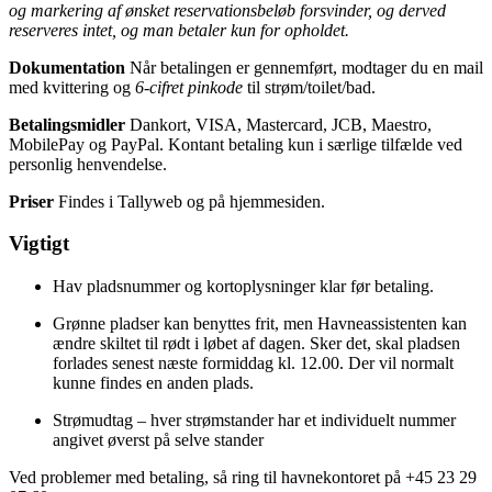
og markering af ønsket reservationsbeløb forsvinder, og derved
reserveres intet, og man betaler kun for opholdet.
Dokumentation
Når betalingen er gennemført, modtager du en mail
med kvittering og
6-cifret pinkode
til strøm/toilet/bad.
Betalingsmidler
Dankort, VISA, Mastercard, JCB, Maestro,
MobilePay og PayPal. Kontant betaling kun i særlige tilfælde ved
personlig henvendelse.
Priser
Findes i Tallyweb og på hjemmesiden.
Vigtigt
Hav pladsnummer og kortoplysninger klar før betaling.
Grønne pladser kan benyttes frit, men Havneassistenten kan
ændre skiltet til rødt i løbet af dagen. Sker det, skal pladsen
forlades senest næste formiddag kl. 12.00. Der vil normalt
kunne findes en anden plads.
Strømudtag – hver strømstander har et individuelt nummer
angivet øverst på selve stander
Ved problemer med betaling, så ring til havnekontoret på +45 23 29