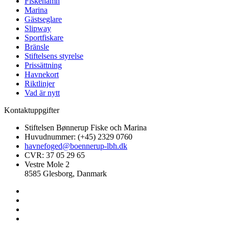
Fiskehamn
Marina
Gästseglare
Slipway
Sportfiskare
Bränsle
Stiftelsens styrelse
Prissättning
Havnekort
Riktlinjer
Vad är nytt
Kontaktuppgifter
Stiftelsen Bønnerup Fiske och Marina
Huvudnummer: (+45) 2329 0760
havnefoged@boennerup-lbh.dk
CVR: 37 05 29 65
Vestre Mole 2
8585 Glesborg, Danmark