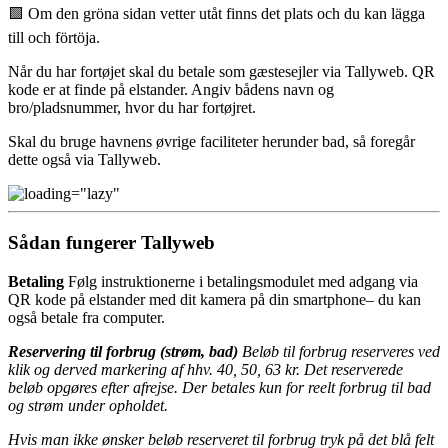
🟩 Om den gröna sidan vetter utåt finns det plats och du kan lägga
till och förtöja.
Når du har fortøjet skal du betale som gæstesejler via Tallyweb. QR
kode er at finde på elstander. Angiv bådens navn og
bro/pladsnummer, hvor du har fortøjret.
Skal du bruge havnens øvrige faciliteter herunder bad, så foregår
dette også via Tallyweb.
Sådan fungerer Tallyweb
Betaling
Følg instruktionerne i betalingsmodulet med adgang via
QR kode på elstander med dit kamera på din smartphone– du kan
også betale fra computer.
Reservering til forbrug (strøm, bad)
Beløb til forbrug reserveres ved
klik og derved markering af hhv. 40, 50, 63 kr. Det reserverede
beløb opgøres efter afrejse. Der betales kun for reelt forbrug til bad
og strøm under opholdet.
Hvis man ikke ønsker beløb reserveret til forbrug tryk på det blå felt