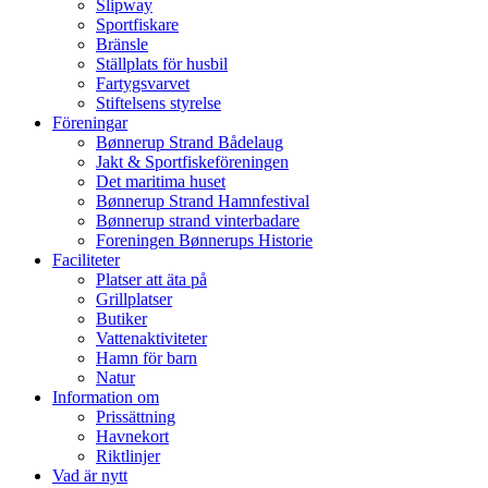
Slipway
Sportfiskare
Bränsle
Ställplats för husbil
Fartygsvarvet
Stiftelsens styrelse
Föreningar
Bønnerup Strand Bådelaug
Jakt & Sportfiskeföreningen
Det maritima huset
Bønnerup Strand Hamnfestival
Bønnerup strand vinterbadare
Foreningen Bønnerups Historie
Faciliteter
Platser att äta på
Grillplatser
Butiker
Vattenaktiviteter
Hamn för barn
Natur
Information om
Prissättning
Havnekort
Riktlinjer
Vad är nytt