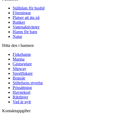
Ställplats för husbil
Föreningar
Platser att äta på
Butiker
Vattenaktiviteter
Hamn för barn
Natur
Hitta den i hamnen
Fiskehamn
Marina
Gästseglare
Slipway
Sportfiskare
Bränsle
Stiftelsens styrelse
Prissättning
Havnekort
Riktlinjer
Vad är nytt
Kontaktuppgifter