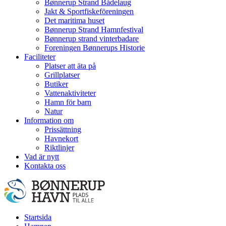
Bønnerup Strand Bådelaug
Jakt & Sportfiskeföreningen
Det maritima huset
Bønnerup Strand Hamnfestival
Bønnerup strand vinterbadare
Foreningen Bønnerups Historie
Faciliteter
Platser att äta på
Grillplatser
Butiker
Vattenaktiviteter
Hamn för barn
Natur
Information om
Prissättning
Havnekort
Riktlinjer
Vad är nytt
Kontakta oss
Startsida