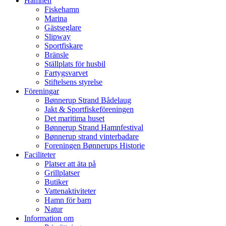
Hamnen
Fiskehamn
Marina
Gästseglare
Slipway
Sportfiskare
Bränsle
Ställplats för husbil
Fartygsvarvet
Stiftelsens styrelse
Föreningar
Bønnerup Strand Bådelaug
Jakt & Sportfiskeföreningen
Det maritima huset
Bønnerup Strand Hamnfestival
Bønnerup strand vinterbadare
Foreningen Bønnerups Historie
Faciliteter
Platser att äta på
Grillplatser
Butiker
Vattenaktiviteter
Hamn för barn
Natur
Information om