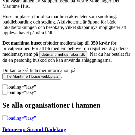
Vid västra änden av Skipperhusene på Vestre Mole ligger Det
Maritime Hus.
Huset är platsen för olika maritima aktiviteter som snorkling,
paddleboarding och segling. Aktiviteterna är öppna för både
lokalbefolkningen och besökare, vilket skapar nya möjligheter att
uppleva havet på nära håll.
Det maritima huset
erbjuder medlemskap till
350 kr/år
för
privatpersoner. För att bli medlem behöver du registrera dig i deras
medlemssystem på
. När du har betalat får
detmaritimehus.rokort.dk
du en personlig huskod och kan använda anläggningarna.
Du kan också hitta mer information på
.
The Maritime House webbplats
Se alla organisationer i hamnen
Bønnerup Strand Bådelaug