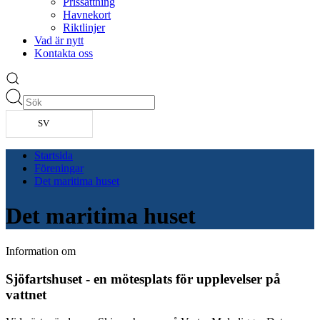
Prissättning
Havnekort
Riktlinjer
Vad är nytt
Kontakta oss
SV
Startsida
Föreningar
Det maritima huset
Det maritima huset
Information om
Sjöfartshuset - en mötesplats för upplevelser på
vattnet