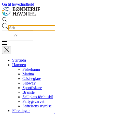
Gå til hovedindhold
SV
Startsida
Hamnen
Fiskehamn
Marina
Gästseglare
Slipway
Sportfiskare
Bränsle
Ställplats för husbil
Fartygsvarvet
Stiftelsens styrelse
Föreningar