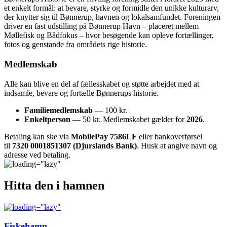
et enkelt formål: at bevare, styrke og formidle den unikke kulturarv,
der knytter sig til Bønnerup, havnen og lokalsamfundet. Foreningen
driver en fast udstilling på Bønnerup Havn – placeret mellem
Møllefisk og Bådfokus – hvor besøgende kan opleve fortællinger,
fotos og genstande fra områdets rige historie.
Medlemskab
Alle kan blive en del af fællesskabet og støtte arbejdet med at
indsamle, bevare og fortælle Bønnerups historie.
Familiemedlemskab
— 100 kr.
Enkeltperson
— 50 kr. Medlemskabet gælder for
2026
.
Betaling kan ske via
MobilePay 7586LF
eller bankoverførsel
til
7320 0001851307 (Djurslands Bank)
. Husk at angive navn og
adresse ved betaling.
Hitta den i hamnen
Fiskehamn