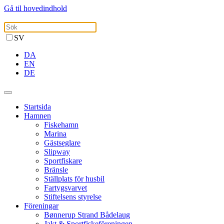
Gå til hovedindhold
SV
DA
EN
DE
Startsida
Hamnen
Fiskehamn
Marina
Gästseglare
Slipway
Sportfiskare
Bränsle
Ställplats för husbil
Fartygsvarvet
Stiftelsens styrelse
Föreningar
Bønnerup Strand Bådelaug
Jakt & Sportfiskeföreningen