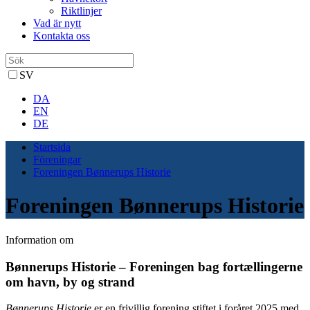
Riktlinjer
Vad är nytt
Kontakta oss
SV
DA
EN
DE
Startsida
Föreningar
Foreningen Bønnerups Historie
Foreningen Bønnerups Historie
Information om
Bønnerups Historie – Foreningen bag fortællingerne
om havn, by og strand
Bønnerups Historie
er en frivillig forening stiftet i foråret 2025 med