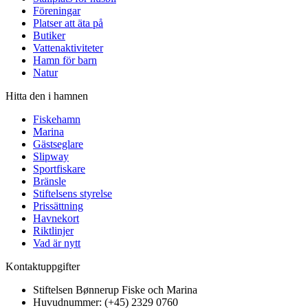
Föreningar
Platser att äta på
Butiker
Vattenaktiviteter
Hamn för barn
Natur
Hitta den i hamnen
Fiskehamn
Marina
Gästseglare
Slipway
Sportfiskare
Bränsle
Stiftelsens styrelse
Prissättning
Havnekort
Riktlinjer
Vad är nytt
Kontaktuppgifter
Stiftelsen Bønnerup Fiske och Marina
Huvudnummer: (+45) 2329 0760