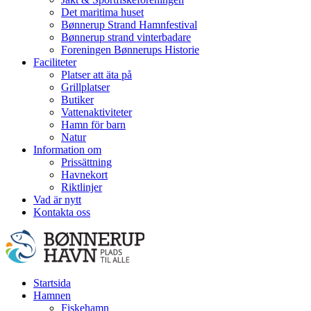
Det maritima huset
Bønnerup Strand Hamnfestival
Bønnerup strand vinterbadare
Foreningen Bønnerups Historie
Faciliteter
Platser att äta på
Grillplatser
Butiker
Vattenaktiviteter
Hamn för barn
Natur
Information om
Prissättning
Havnekort
Riktlinjer
Vad är nytt
Kontakta oss
Startsida
Hamnen
Fiskehamn