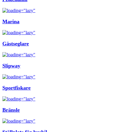
Marina
Gästseglare
Slipway
Sportfiskare
Bränsle
Ställplats för husbil