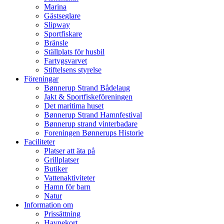
Marina
Gästseglare
Slipway
Sportfiskare
Bränsle
Ställplats för husbil
Fartygsvarvet
Stiftelsens styrelse
Föreningar
Bønnerup Strand Bådelaug
Jakt & Sportfiskeföreningen
Det maritima huset
Bønnerup Strand Hamnfestival
Bønnerup strand vinterbadare
Foreningen Bønnerups Historie
Faciliteter
Platser att äta på
Grillplatser
Butiker
Vattenaktiviteter
Hamn för barn
Natur
Information om
Prissättning
Havnekort