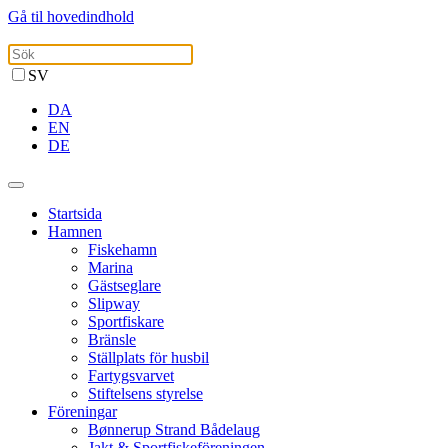
Gå til hovedindhold
SV
DA
EN
DE
Startsida
Hamnen
Fiskehamn
Marina
Gästseglare
Slipway
Sportfiskare
Bränsle
Ställplats för husbil
Fartygsvarvet
Stiftelsens styrelse
Föreningar
Bønnerup Strand Bådelaug
Jakt & Sportfiskeföreningen