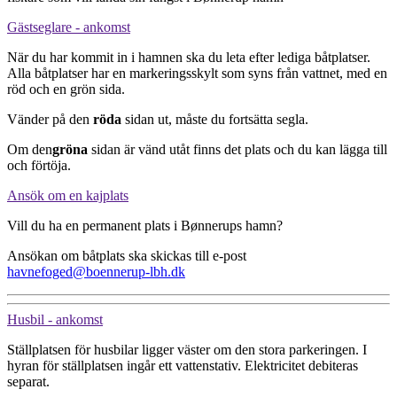
Gästseglare - ankomst
När du har kommit in i hamnen ska du leta efter lediga båtplatser.
Alla båtplatser har en markeringsskylt som syns från vattnet, med en
röd och en grön sida.
Vänder på den
röda
sidan ut, måste du fortsätta segla.
Om den
gröna
sidan
är vänd utåt finns det plats och du kan lägga till
och förtöja.
Ansök om en kajplats
Vill du ha en permanent plats i Bønnerups hamn?
Ansökan om båtplats ska skickas till e-post
havnefoged@boennerup-lbh.dk
Husbil - ankomst
Ställplatsen för husbilar ligger väster om den stora parkeringen. I
hyran för ställplatsen ingår ett vattenstativ. Elektricitet debiteras
separat.