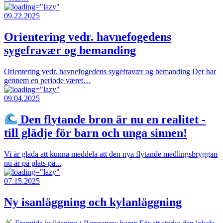
09.22.2025
Orientering vedr. havnefogedens
sygefravær og bemanding
Orientering vedr. havnefogedens sygefravær og bemanding Der har
gennem en periode været…
09.04.2025
Den flytande bron är nu en realitet -
till glädje för barn och unga sinnen!
Vi är glada att kunna meddela att den nya flytande medlingsbryggan
nu är på plats på...
07.15.2025
Ny isanläggning och kylanläggning