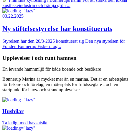
Framtida kyllösning i Bønnerups hamn För att stärka den lokala
kustfiskeindustrin och främja grön ...
03.22.2025
Ny stiftelsestyrelse har konstituerats
Styrelsen har den 20/3-2025 konstituerat sig Den nya styrelsen för
Fonden Bønnerup Fiskeri- og...
Upplevelser i och runt hamnen
En levande hamnmiljö för både boende och besökare
Bønnerup Marina är mycket mer än en marina. Det är en arbetsplats
för fiskare och företag, en mötesplats för fritidsseglare - och en
startpunkt för havs- och strandupplevelser.
Husbilar
Ta ledigt med havsutsikt