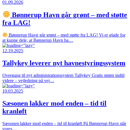
01.09.2026
Bønnerup Havn går grønt – med støtte
fra LAG!
Bønnerup Havn går grønt – med støtte fra LAG! Vi er glade for
at kunne dele, at Bønnerup Havn ha…
12.19.2025
Tallykey leverer nyt havnestyringssystem
Overgang til nyt administrationssystem Tallykey Gratis strøm indtil
videre – vejledning på vej…
10.03.2025
Sæsonen lakker mod enden – tid til
kranløft
Sæsonen lakker mod enden – tid til kranløft På Bønnerup Havn står
vores…