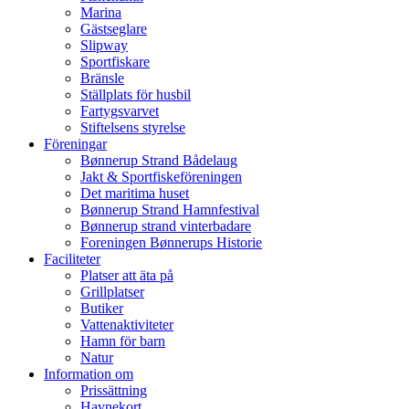
Marina
Gästseglare
Slipway
Sportfiskare
Bränsle
Ställplats för husbil
Fartygsvarvet
Stiftelsens styrelse
Föreningar
Bønnerup Strand Bådelaug
Jakt & Sportfiskeföreningen
Det maritima huset
Bønnerup Strand Hamnfestival
Bønnerup strand vinterbadare
Foreningen Bønnerups Historie
Faciliteter
Platser att äta på
Grillplatser
Butiker
Vattenaktiviteter
Hamn för barn
Natur
Information om
Prissättning
Havnekort