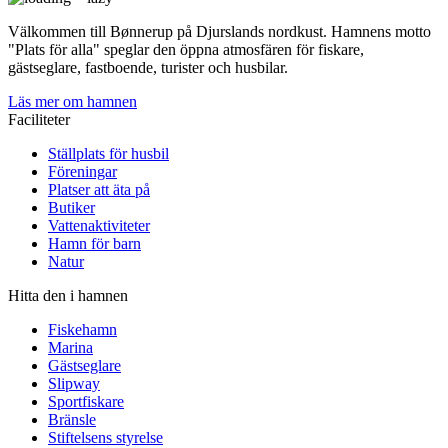
Välkommen till Bønnerup på Djurslands nordkust. Hamnens motto
"Plats för alla" speglar den öppna atmosfären för fiskare,
gästseglare, fastboende, turister och husbilar.
Läs mer om hamnen
Faciliteter
Ställplats för husbil
Föreningar
Platser att äta på
Butiker
Vattenaktiviteter
Hamn för barn
Natur
Hitta den i hamnen
Fiskehamn
Marina
Gästseglare
Slipway
Sportfiskare
Bränsle
Stiftelsens styrelse