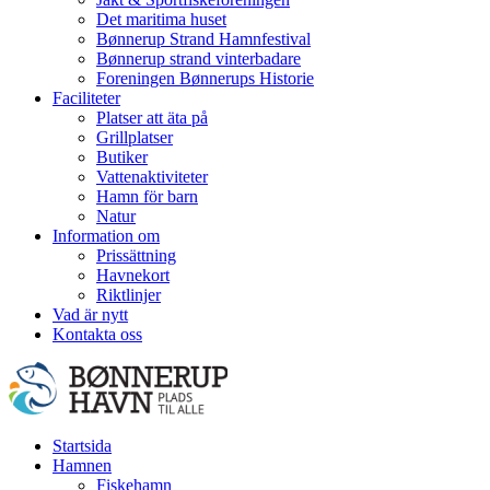
Det maritima huset
Bønnerup Strand Hamnfestival
Bønnerup strand vinterbadare
Foreningen Bønnerups Historie
Faciliteter
Platser att äta på
Grillplatser
Butiker
Vattenaktiviteter
Hamn för barn
Natur
Information om
Prissättning
Havnekort
Riktlinjer
Vad är nytt
Kontakta oss
Startsida
Hamnen
Fiskehamn