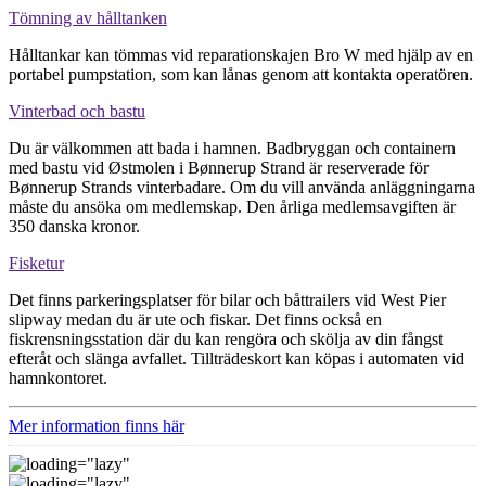
Tömning av hålltanken
Hålltankar kan tömmas vid reparationskajen Bro W med hjälp av en
portabel pumpstation, som kan lånas genom att kontakta operatören.
Vinterbad och bastu
Du är välkommen att bada i hamnen. Badbryggan och containern
med bastu vid Østmolen i Bønnerup Strand är reserverade för
Bønnerup Strands vinterbadare. Om du vill använda anläggningarna
måste du ansöka om medlemskap. Den årliga medlemsavgiften är
350 danska kronor.
Fisketur
Det finns parkeringsplatser för bilar och båttrailers vid West Pier
slipway medan du är ute och fiskar. Det finns också en
fiskrensningsstation där du kan rengöra och skölja av din fångst
efteråt och slänga avfallet. Tillträdeskort kan köpas i automaten vid
hamnkontoret.
Mer information finns här