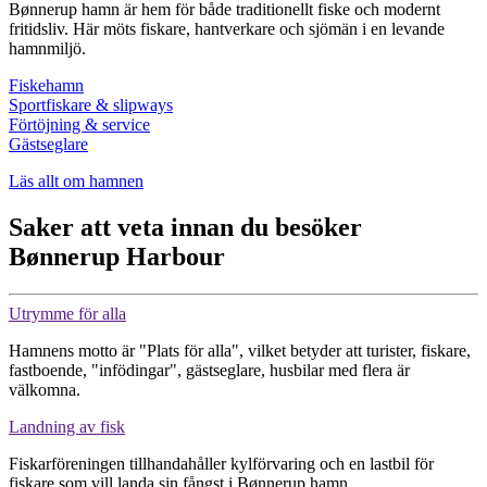
Bønnerup hamn är hem för både traditionellt fiske och modernt
fritidsliv. Här möts fiskare, hantverkare och sjömän i en levande
hamnmiljö.
Fiskehamn
Sportfiskare & slipways
Förtöjning & service
Gästseglare
Läs allt om hamnen
Saker att veta innan du besöker
Bønnerup Harbour
Utrymme för alla
Hamnens motto är "Plats för alla", vilket betyder att turister, fiskare,
fastboende, "infödingar", gästseglare, husbilar med flera är
välkomna.
Landning av fisk
Fiskarföreningen tillhandahåller kylförvaring och en lastbil för
fiskare som vill landa sin fångst i Bønnerup hamn