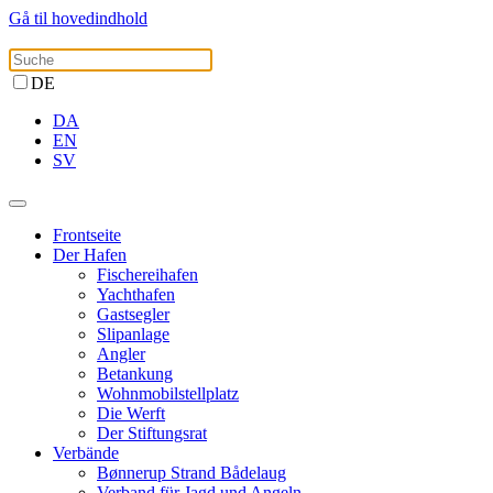
Gå til hovedindhold
DE
DA
EN
SV
Frontseite
Der Hafen
Fischereihafen
Yachthafen
Gastsegler
Slipanlage
Angler
Betankung
Wohnmobilstellplatz
Die Werft
Der Stiftungsrat
Verbände
Bønnerup Strand Bådelaug
Verband für Jagd und Angeln