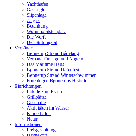
Yachthafen
Gastsegler
Slipanlage
Angler
Betankung
Wohnmobilstellplatz
Die Werft
Der Stiftungsrat
Verbände
Bønnerup Strand Bådelaug
Verband für Jagd und Angeln
Das Maritime Haus
Bønnerup Strand Hafenfest
Bønnerup Strand Winterschwimmer
Foreningen Bønnerups Historie
Einrichtungen
Lokale zum Essen
Grillplätze
Geschäfte
Aktivitäten im Wasser
Kinderhafen
Natur
Informationen
Preisgestaltung
Havnekort