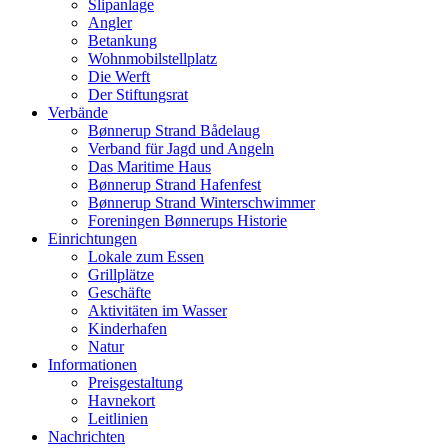
Slipanlage
Angler
Betankung
Wohnmobilstellplatz
Die Werft
Der Stiftungsrat
Verbände
Bønnerup Strand Bådelaug
Verband für Jagd und Angeln
Das Maritime Haus
Bønnerup Strand Hafenfest
Bønnerup Strand Winterschwimmer
Foreningen Bønnerups Historie
Einrichtungen
Lokale zum Essen
Grillplätze
Geschäfte
Aktivitäten im Wasser
Kinderhafen
Natur
Informationen
Preisgestaltung
Havnekort
Leitlinien
Nachrichten