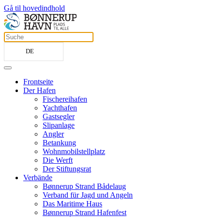
Gå til hovedindhold
DE
Frontseite
Der Hafen
Fischereihafen
Yachthafen
Gastsegler
Slipanlage
Angler
Betankung
Wohnmobilstellplatz
Die Werft
Der Stiftungsrat
Verbände
Bønnerup Strand Bådelaug
Verband für Jagd und Angeln
Das Maritime Haus
Bønnerup Strand Hafenfest