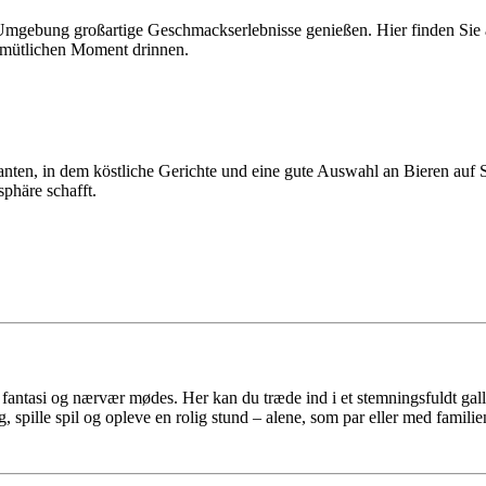
mgebung großartige Geschmackserlebnisse genießen. Hier finden Sie a
gemütlichen Moment drinnen.
nten, in dem köstliche Gerichte und eine gute Auswahl an Bieren auf S
sphäre schafft.
fantasi og nærvær mødes. Her kan du træde ind i et stemningsfuldt galler
 spille spil og opleve en rolig stund – alene, som par eller med familie