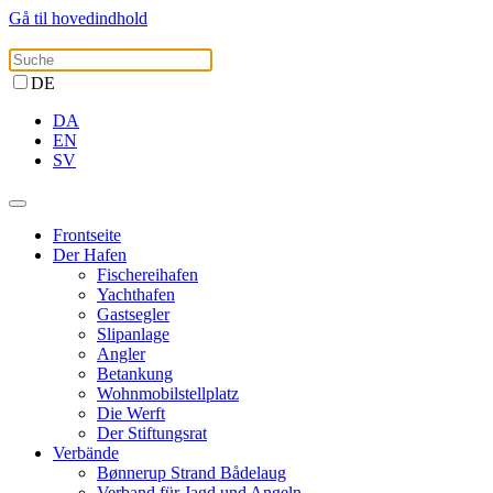
Gå til hovedindhold
DE
DA
EN
SV
Frontseite
Der Hafen
Fischereihafen
Yachthafen
Gastsegler
Slipanlage
Angler
Betankung
Wohnmobilstellplatz
Die Werft
Der Stiftungsrat
Verbände
Bønnerup Strand Bådelaug
Verband für Jagd und Angeln