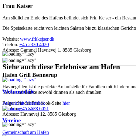
Frau Kaiser
Am südlichen Ende des Hafens befindet sich Frk. Kejser - ein Restaur
Die Speisekarte reicht von leichten Salaten bis zu klassischen Geric
Website:
www.frkkejser.dk
Telefon:
+45 2330 4020
Adresse: Gammel Havnevej 1, 8585 Glesborg
Siehe auch diese Erlebnisse am Hafen
Hafen Grill Bønnerup
Havnegrillen ist die perfekte Anlaufstelle für Familien mit Kindern un
Wohnmobile
Tische und Bänke sowohl drinnen als auch draußen.
Folgen Sie der Facebook-Seite
hier
Auszeit mit Meerblick
Telefon:
+45 8638 6051
Adresse: Havnevej 12, 8585 Glesborg
Vereine
Gemeinschaft am Hafen