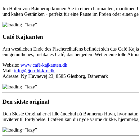
Im Hafen von Bønnerup können Sie in einer charmanten, maritimen U
und kalten Getränken - perfekt für eine Pause im Freien oder einen 
Café Kajkanten
Am westlichen Ende des Fischereihafens befindet sich das Café Kajka
ein gemütliches, rustikales Café, das bei jedem Wetter eine tolle Atmo
Website:
www.café-kajkanten.dk
Mail:
info@gjerrild-kro.dk
Adresse: Ny Havnevej 23, 8585 Glesborg, Dänemark
Den sidste original
Den Sidste Original er et lille åndehul på Bønnerup Havn, hvor natur, 
inviterer til fordybelse. I caféen kan du nyde varme drikke, hjemmebag,