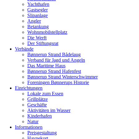
Yachthafen
Gastsegler
Slipanlage
Angler
Betankung
Wohnmobilstellplatz
Die Werft
Der Stiftungsrat
Verbände
Bønnerup Strand Bådelaug
Verband für Jagd und Angeln
Das Maritime Haus
Bønnerup Strand Hafenfest
Bønnerup Strand Winterschwimmer
Foreningen Bønnerups Historie
Einrichtungen
Lokale zum Essen
Grillplätze
Geschäfte
Aktivitäten im Wasser
Kinderhafen
Natur
Informationen
Preisgestaltung
Havnekort