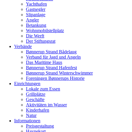
Yachthafen
Gastsegler
Slipanlage
Angler
Betankung
Wohnmobilstellplatz
Die Werft
Der Stiftungsrat
Verbände
Bønnerup Strand Bådelaug
Verband für Jagd und Angeln
Das Maritime Haus
Bønnerup Strand Hafenfest
Bønnerup Strand Winterschwimmer
Foreningen Bønnerups Historie
Einrichtungen
Lokale zum Essen
Grillplätze
Geschäfte
Aktivitäten im Wasser
Kinderhafen
Natur
Informationen
Preisgestaltung
Havnekort