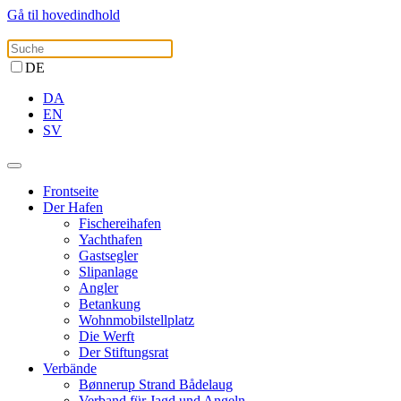
Gå til hovedindhold
DE
DA
EN
SV
Frontseite
Der Hafen
Fischereihafen
Yachthafen
Gastsegler
Slipanlage
Angler
Betankung
Wohnmobilstellplatz
Die Werft
Der Stiftungsrat
Verbände
Bønnerup Strand Bådelaug
Verband für Jagd und Angeln