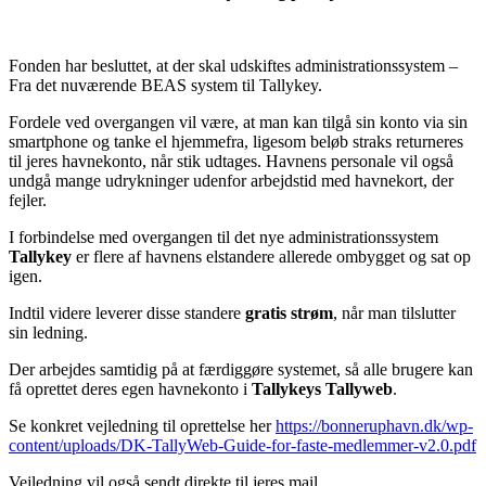
Fonden har besluttet, at der skal udskiftes administrationssystem –
Fra det nuværende BEAS system til Tallykey.
Fordele ved overgangen vil være, at man kan tilgå sin konto via sin
smartphone og tanke el hjemmefra, ligesom beløb straks returneres
til jeres havnekonto, når stik udtages. Havnens personale vil også
undgå mange udrykninger udenfor arbejdstid med havnekort, der
fejler.
I forbindelse med overgangen til det nye administrationssystem
Tallykey
er flere af havnens elstandere allerede ombygget og sat op
igen.
Indtil videre leverer disse standere
gratis strøm
, når man tilslutter
sin ledning.
Der arbejdes samtidig på at færdiggøre systemet, så alle brugere kan
få oprettet deres egen havnekonto i
Tallykeys Tallyweb
.
Se konkret vejledning til oprettelse her
https://bonneruphavn.dk/wp-
content/uploads/DK-TallyWeb-Guide-for-faste-medlemmer-v2.0.pdf
Vejledning vil også sendt direkte til jeres mail.