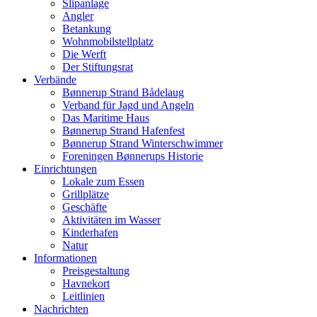
Slipanlage
Angler
Betankung
Wohnmobilstellplatz
Die Werft
Der Stiftungsrat
Verbände
Bønnerup Strand Bådelaug
Verband für Jagd und Angeln
Das Maritime Haus
Bønnerup Strand Hafenfest
Bønnerup Strand Winterschwimmer
Foreningen Bønnerups Historie
Einrichtungen
Lokale zum Essen
Grillplätze
Geschäfte
Aktivitäten im Wasser
Kinderhafen
Natur
Informationen
Preisgestaltung
Havnekort
Leitlinien
Nachrichten