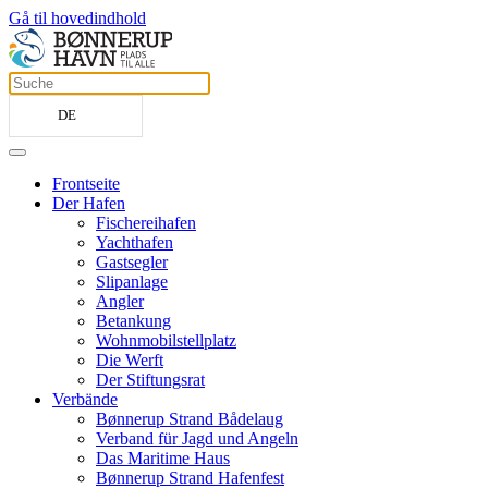
Gå til hovedindhold
DE
Frontseite
Der Hafen
Fischereihafen
Yachthafen
Gastsegler
Slipanlage
Angler
Betankung
Wohnmobilstellplatz
Die Werft
Der Stiftungsrat
Verbände
Bønnerup Strand Bådelaug
Verband für Jagd und Angeln
Das Maritime Haus
Bønnerup Strand Hafenfest