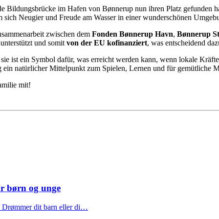
 Bildungsbrücke im Hafen von Bønnerup nun ihren Platz gefunden hat. 
dem sich Neugier und Freude am Wasser in einer wunderschönen Umgebu
n Zusammenarbeit zwischen dem
Fonden Bønnerup Havn
,
Bønnerup S
unterstützt und somit
von der EU kofinanziert
, was entscheidend dazu
 sie ist ein Symbol dafür, was erreicht werden kann, wenn lokale Krä
ein natürlicher Mittelpunkt zum Spielen, Lernen und für gemütliche 
milie mit!
or børn og unge
e Drømmer dit barn eller di…