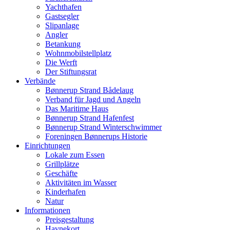
Yachthafen
Gastsegler
Slipanlage
Angler
Betankung
Wohnmobilstellplatz
Die Werft
Der Stiftungsrat
Verbände
Bønnerup Strand Bådelaug
Verband für Jagd und Angeln
Das Maritime Haus
Bønnerup Strand Hafenfest
Bønnerup Strand Winterschwimmer
Foreningen Bønnerups Historie
Einrichtungen
Lokale zum Essen
Grillplätze
Geschäfte
Aktivitäten im Wasser
Kinderhafen
Natur
Informationen
Preisgestaltung
Havnekort