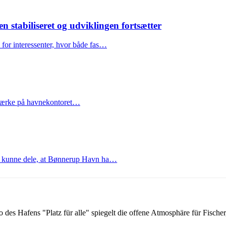
stabiliseret og udviklingen fortsætter
for interessenter, hvor både fas…
årsmærke på havnekontoret…
at kunne dele, at Bønnerup Havn ha…
s Hafens "Platz für alle" spiegelt die offene Atmosphäre für Fischer