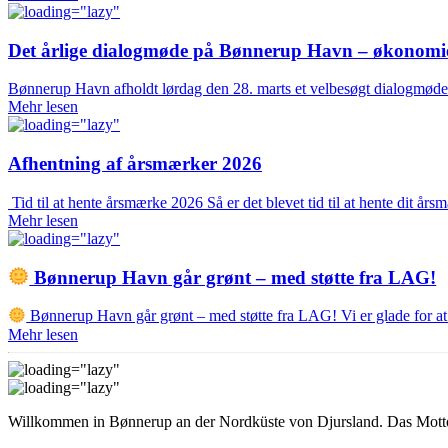
Det årlige dialogmøde på Bønnerup Havn – økonomien 
Bønnerup Havn afholdt lørdag den 28. marts et velbesøgt dialogmøde 
Mehr lesen
Afhentning af årsmærker 2026
Tid til at hente årsmærke 2026 Så er det blevet tid til at hente dit 
Mehr lesen
Bønnerup Havn går grønt – med støtte fra LAG!
Bønnerup Havn går grønt – med støtte fra LAG! Vi er glade for 
Mehr lesen
Willkommen in Bønnerup an der Nordküste von Djursland. Das Motto de