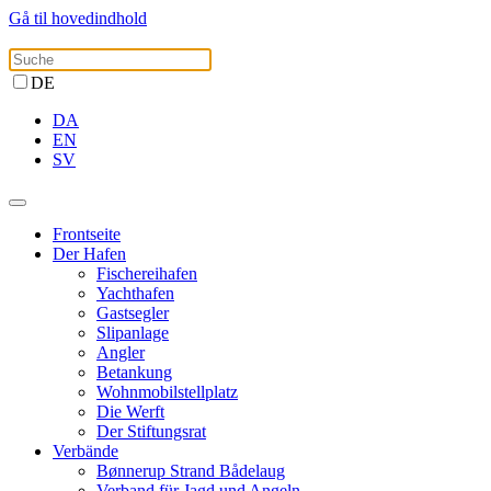
Gå til hovedindhold
DE
DA
EN
SV
Frontseite
Der Hafen
Fischereihafen
Yachthafen
Gastsegler
Slipanlage
Angler
Betankung
Wohnmobilstellplatz
Die Werft
Der Stiftungsrat
Verbände
Bønnerup Strand Bådelaug
Verband für Jagd und Angeln